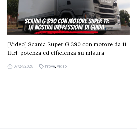
[Video] Scania Super G 390 con motore da 11
litri: potenza ed efficienza su misura
07/24/2026
Prove
,
Video