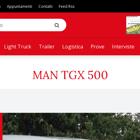
a
Appuntamenti
Contatti
Feed Rss
Light Truck
Trailer
Logistica
Prove
Interviste
MAN TGX 500