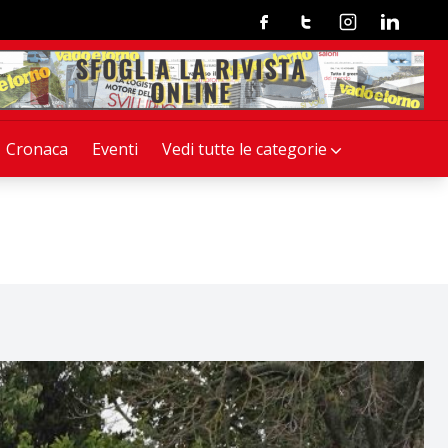
Facebook
Twitter
Instagram
Linkedin
Cronaca
Eventi
Vedi tutte le categorie