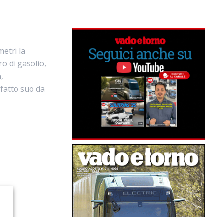
metri la
ro di gasolio,
,
 fatto suo da