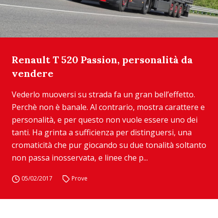
Renault T 520 Passion, personalità da
vendere
Vederlo muoversi su strada fa un gran bell’effetto.
Perchè non è banale. Al contrario, mostra carattere e
personalità, e per questo non vuole essere uno dei
tanti. Ha grinta a sufficienza per distinguersi, una
cromaticità che pur giocando su due tonalità soltanto
non passa inosservata, e linee che p...
05/02/2017
Prove