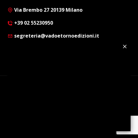
Via Brembo 27 20139 Milano
+39 02 55230950
segreteria@vadoetornoedizioni.it
Privacy Policy
Cookie Policy
Customer Privacy Policy
Facebook
Twitter
Instagram
Linkedin
© Copyright 2012 - 2026 | Vado e Torno Edizioni |
Tutti i diritti riservati | P.I. : 08514160152