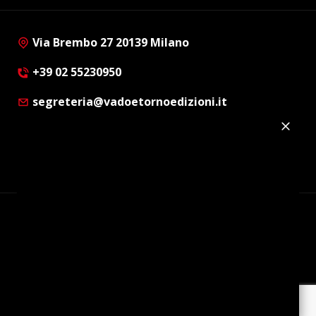
Via Brembo 27 20139 Milano
+39 02 55230950
segreteria@vadoetornoedizioni.it
Privacy Policy
Cookie Policy
Customer Privacy Policy
Facebook
Twitter
Instagram
Linkedin
© Copyright 2012 - 2026 | Vado e Torno Edizioni |
Tutti i diritti riservati | P.I. : 08514160152