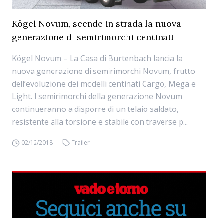
Kögel Novum, scende in strada la nuova
generazione di semirimorchi centinati
Kögel Novum – La Casa di Burtenbach lancia la
nuova generazione di semirimorchi Novum, frutto
dell’evoluzione dei modelli centinati Cargo, Mega e
Light. I semirimorchi della generazione Novum
continueranno a disporre di un telaio saldato,
resistente alla torsione e stabile con traverse p...
02/12/2018
Trailer