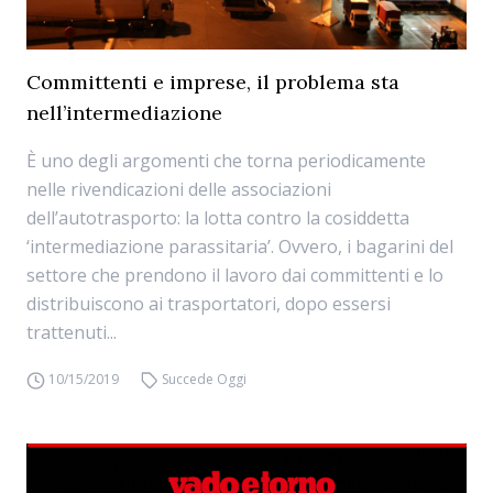
Committenti e imprese, il problema sta
nell’intermediazione
È uno degli argomenti che torna periodicamente
nelle rivendicazioni delle associazioni
dell’autotrasporto: la lotta contro la cosiddetta
‘intermediazione parassitaria’. Ovvero, i bagarini del
settore che prendono il lavoro dai committenti e lo
distribuiscono ai trasportatori, dopo essersi
trattenuti...
10/15/2019
Succede Oggi