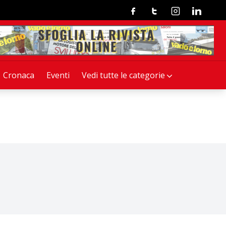
Facebook
Twitter
Instagram
Linkedin
Cronaca
Eventi
Vedi tutte le categorie