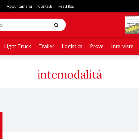
a
Appuntamenti
Contatti
Feed Rss
Light Truck
Trailer
Logistica
Prove
Interviste
intemodalità