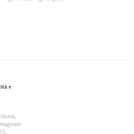
ità e
di Roma,
immaginato
ETS,