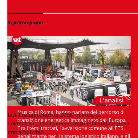
In primo piano
Green deal e tasse mettono a
rischio intermodalità e
sostenibilità. Gli interventi di
Salvini e Grimaldi all’assemblea di
ALIS
Entrambi, dal palco dell'Auditorium Parco della
Musica di Roma, hanno parlato del percorso di
IAA Transportation 2026: record di
transizione energetica immaginato dall'Europa.
costruttori, ritorni eccellenti e la sfida cinese
Tra i temi trattati, l'avversione comune all'ETS,
entra nel vivo
penalizzante per il sistema logistico italiano, e gli