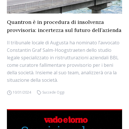
Quantron è in procedura di insolvenza
provvisoria: incertezza sul futuro dell’azienda
Il tribunale locale di Augusta ha nominato l’avvocato
Constantin Graf Salm-Hoogstraeten dello studio
legale specializzato in ristrutturazioni aziendali BBL
come curatore fallimentare provvisorio per i beni
della società. Insieme al suo team, analizzerà ora la
situazione della società.
10/31/2024
Succede Oggi