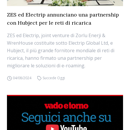
ZES ed Electrip annunciano una partnership
con Hubject per le reti di ricarica
ZES ed Electrip, joint venture di Zorlu Enerji &
WrenHouse costituite sotto Electrip Global Ltd, e
Hubject, il più grande fornitore mondiale di reti di
ricarica, hanno firmato una partnership per
migliorare le soluzioni di e-roaming.
04/08/2024
Succede Oggi