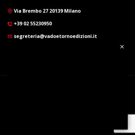
Via Brembo 27 20139 Milano
+39 02 55230950
segreteria@vadoetornoedizioni.it
Privacy Policy
Cookie Policy
Customer Privacy Policy
Facebook
Twitter
Instagram
Linkedin
© Copyright 2012 - 2026 | Vado e Torno Edizioni |
Tutti i diritti riservati | P.I. : 08514160152