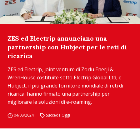
ZES ed Electrip annunciano una
partnership con Hubject per le reti di
ricarica
ZES ed Electrip, joint venture di Zorlu Enerji &
WrenHouse costituite sotto Electrip Global Ltd, e
Hubject, il più grande fornitore mondiale di reti di
ricarica, hanno firmato una partnership per
migliorare le soluzioni di e-roaming.
04/08/2024
Succede Oggi