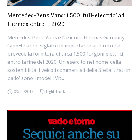
Mercedes-Benz Vans: 1.500 ‘full-electric’ ad
Hermes entro il 2020
Mercedes-Benz Vans e l’azienda Hermes Germany
GmbH hanno siglato un importante accordo che
prevede la fornitura di circa 1.500 furgoni elettrici
entro la fine del 2020. Un esercito nel nome della
sostenibilità I veicoli commerciali della Stella ‘tirati in
ballo’ sono i modelli Vit...
03/22/2017
Light Truck