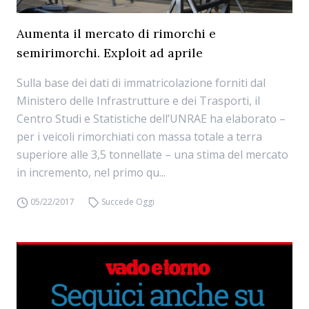
Aumenta il mercato di rimorchi e
semirimorchi. Exploit ad aprile
Sulla base dei dati di immatricolazione forniti dal
Ministero delle Infrastrutture e dei Trasporti, il
Centro Studi e Statistiche dell’UNRAE ha elaborato –
per i veicoli rimorchiati con massa totale a terra
superiore alle 3,5 tonnellate – una stima del mercato
in incremento, nel primo qu...
05/22/2017
Succede Oggi