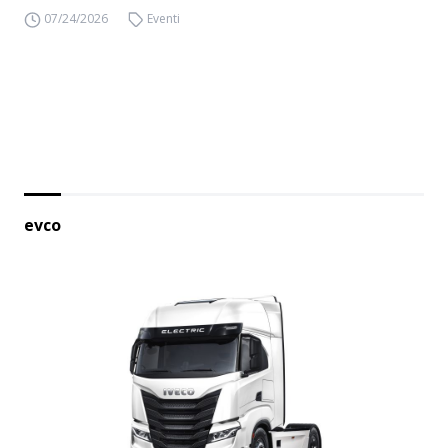
07/24/2026
Eventi
evco