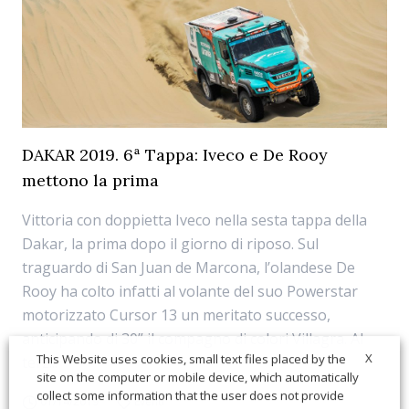
DAKAR 2019. 6ª Tappa: Iveco e De Rooy
mettono la prima
Vittoria con doppietta Iveco nella sesta tappa della
Dakar, la prima dopo il giorno di riposo. Sul
traguardo di San Juan de Marcona, l’olandese De
Rooy ha colto infatti al volante del suo Powerstar
motorizzato Cursor 13 un meritato successo,
anticipando di 30” il compagno di colori Villagra. Al
X
This Website uses cookies, small text files placed by the
terz...
site on the computer or mobile device, which automatically
collect some information that the user does not provide
01/14/2019
Eventi