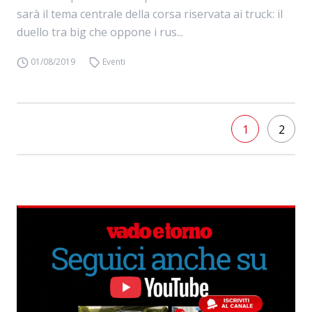
sarà il tema centrale della corsa riservata ai truck: il
duello tra big che oppone i rus...
01/08/2019
Eventi
1
2