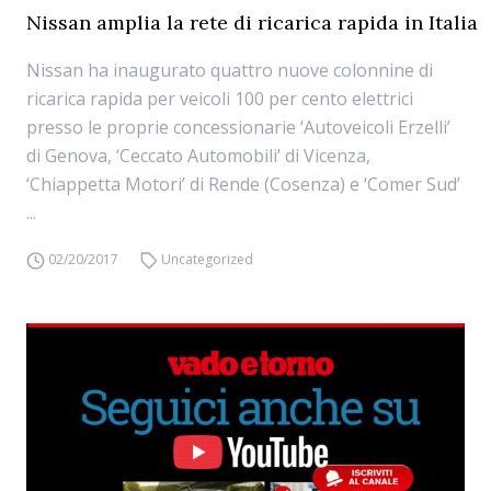
Nissan amplia la rete di ricarica rapida in Italia
Nissan ha inaugurato quattro nuove colonnine di
ricarica rapida per veicoli 100 per cento elettrici
presso le proprie concessionarie ‘Autoveicoli Erzelli’
di Genova, ‘Ceccato Automobili’ di Vicenza,
‘Chiappetta Motori’ di Rende (Cosenza) e ‘Comer Sud’
...
02/20/2017
Uncategorized