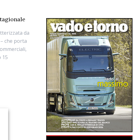
tagionale
tterizzata da
 – che porta
commerciali,
o 15