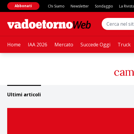
Abbonati
Chi Siamo
Newsletter
Sondaggio
La Rivist
Home
IAA 2026
Mercato
Succede Oggi
Truck
cam
Ultimi articoli