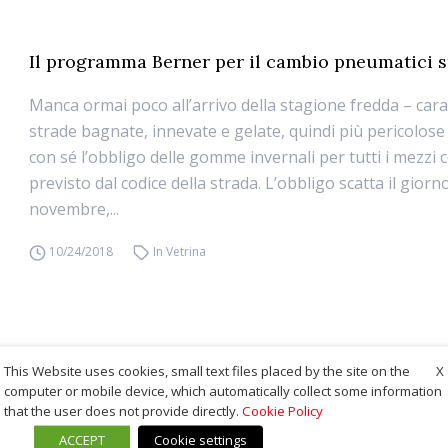
Il programma Berner per il cambio pneumatici s
Manca ormai poco all’arrivo della stagione fredda – cara
strade bagnate, innevate e gelate, quindi più pericolose
con sé l’obbligo delle gomme invernali per tutti i mezzi 
previsto dal codice della strada. L’obbligo scatta il giorn
novembre,...
10/24/2018
In Vetrina
X
This Website uses cookies, small text files placed by the site on the
computer or mobile device, which automatically collect some information
that the user does not provide directly.
Cookie Policy
ACCEPT
Cookie settings