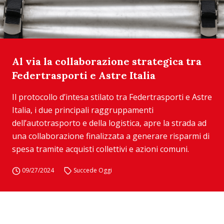
Al via la collaborazione strategica tra
Federtrasporti e Astre Italia
Il protocollo d’intesa stilato tra Federtrasporti e Astre
Italia, i due principali raggruppamenti
dell’autotrasporto e della logistica, apre la strada ad
una collaborazione finalizzata a generare risparmi di
spesa tramite acquisti collettivi e azioni comuni.
09/27/2024
Succede Oggi