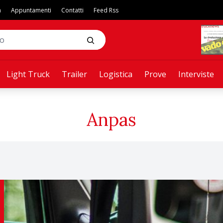
a
Appuntamenti
Contatti
Feed Rss
Light Truck
Trailer
Logistica
Prove
Interviste
Anpas