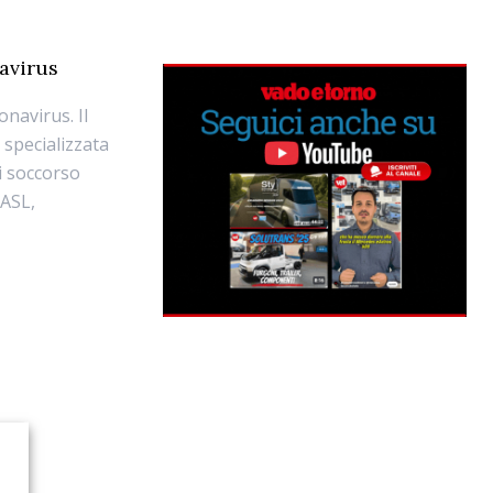
avirus
onavirus. Il
 specializzata
di soccorso
 ASL,