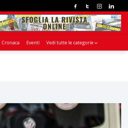
Facebook
Twitter
Instagram
Linkedin
Cronaca
Eventi
Vedi tutte le categorie