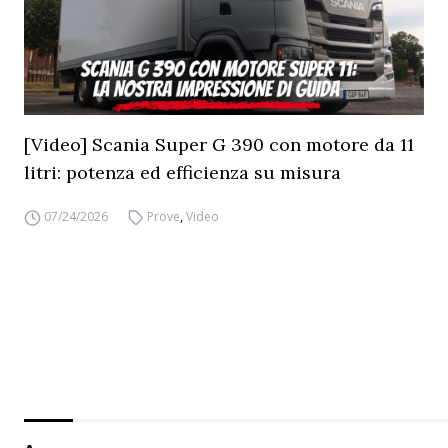
[Video] Scania Super G 390 con motore da 11
litri: potenza ed efficienza su misura
07/24/2026
Prove
,
Video