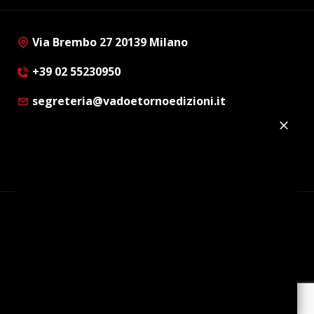
Via Brembo 27 20139 Milano
+39 02 55230950
segreteria@vadoetornoedizioni.it
Privacy Policy
Cookie Policy
Customer Privacy Policy
Facebook
Twitter
Instagram
Linkedin
© Copyright 2012 - 2026 | Vado e Torno Edizioni |
Tutti i diritti riservati | P.I. : 08514160152