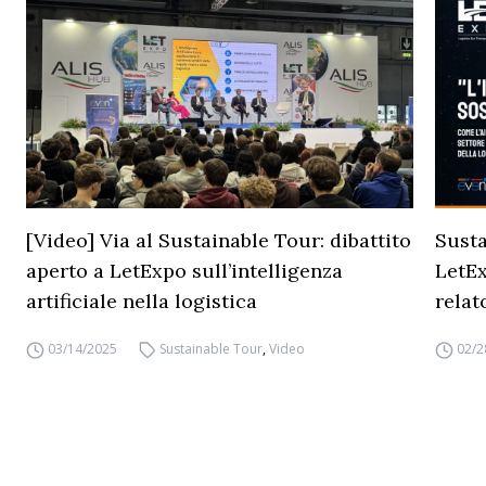
[Video] Via al Sustainable Tour: dibattito
Sust
aperto a LetExpo sull’intelligenza
LetEx
artificiale nella logistica
relat
03/14/2025
Sustainable Tour
,
Video
02/2