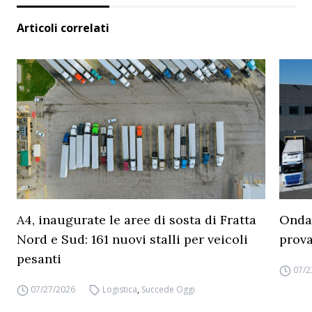
Articoli correlati
A4, inaugurate le aree di sosta di Fratta
Ondat
Nord e Sud: 161 nuovi stalli per veicoli
prova
pesanti
07/2
07/27/2026
Logistica
,
Succede Oggi