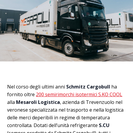
Nel corso degli ultimi anni
Schmitz Cargobull
ha
fornito oltre
200 semirimorchi isotermici S.KO COOL
alla
Mesaroli Logistica
, azienda di Trevenzuolo nel
veronese specializzata nel trasporto e nella logistica
delle merci deperibili in regime di temperatura
controllata. Dotati dell’unità refrigerante
S.CU
(sempre prodotta da Schmitz Cargobull), tutti i