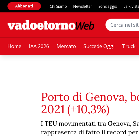
Abbonati
Chi Siamo
Newsletter
Sondaggio
La Rivist
Home
IAA 2026
Mercato
Succede Oggi
Truck
Porto di Genova, 
2021 (+10,3%)
I TEU movimentati tra Genova, Sav
rappresenta di fatto il record per