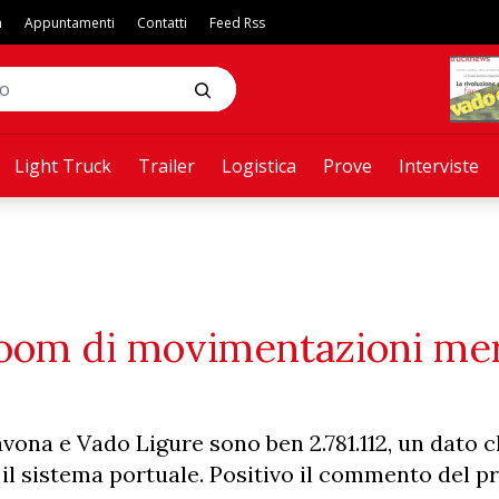
a
Appuntamenti
Contatti
Feed Rss
Light Truck
Trailer
Logistica
Prove
Interviste
boom di movimentazioni mer
ona e Vado Ligure sono ben 2.781.112, un dato 
 il sistema portuale. Positivo il commento del p