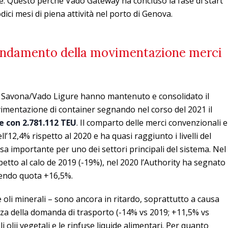
e. Questo perché Vado Gateway ha concluso la fase di start
dici mesi di piena attività nel porto di Genova.
’andamento della movimentazione merci
di Savona/Vado Ligure hanno mantenuto e consolidato il
vimentazione di container segnando nel corso del 2021 il
e con 2.781.112 TEU
. Il comparto delle merci convenzionali e
l’12,4% rispetto al 2020 e ha quasi raggiunto i livelli del
esa importante per uno dei settori principali del sistema. Nel
spetto al calo de 2019 (-19%), nel 2020 l’Authority ha segnato
endo quota +16,5%.
e oli minerali – sono ancora in ritardo, soprattutto a causa
za della domanda di trasporto (-14% vs 2019; +11,5% vs
li olii vegetali e le rinfuse liquide alimentari. Per quanto