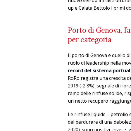
nuovo set-up infrastruttural
up e Calata Bettolo i primi do
Porto di Genova, l
per categoria
Il porto di Genova e quello 
ruolo di leadership nella mo
record del sistema portual
RoRo registra una crescita del
2019 (-2,8%), segnale di ripr
ramo delle rinfuse solide, ri
un netto recupero raggiung
Le rinfuse liquide – petrolio 
del perdurare di una debolez
2020); sono positivi, invece, g