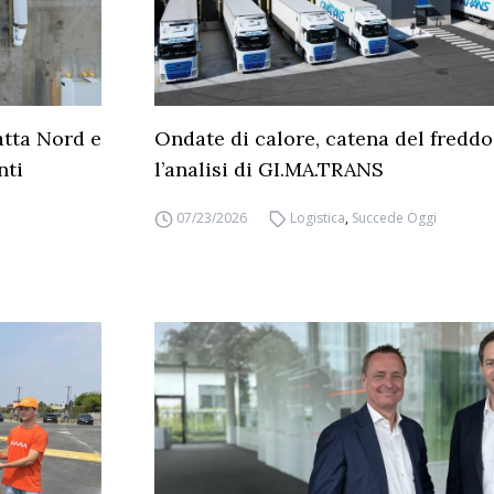
atta Nord e
Ondate di calore, catena del freddo 
nti
l’analisi di GI.MA.TRANS
07/23/2026
Logistica
,
Succede Oggi