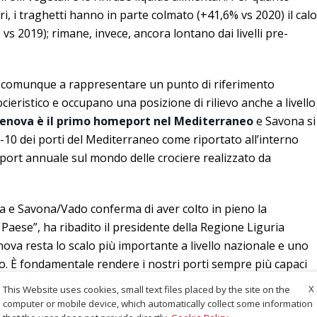
ri, i traghetti hanno in parte colmato (+41,6% vs 2020) il calo
s 2019); rimane, invece, ancora lontano dai livelli pre-
 comunque a rappresentare un punto di riferimento
cieristico e occupano una posizione di rilievo anche a livello
Genova è il primo homeport nel Mediterraneo
e Savona si
-10 dei porti del Mediterraneo come riportato all’interno
 report annuale sul mondo delle crociere realizzato da
va e Savona/Vado conferma di aver colto in pieno la
 Paese”, ha ribadito il presidente della Regione Liguria
enova resta lo scalo più importante a livello nazionale e uno
peo. È fondamentale rendere i nostri porti sempre più capaci
nazionale, penso per esempio ai vantaggi che porterà la
X
This Website uses cookies, small text files placed by the site on the
computer or mobile device, which automatically collect some information