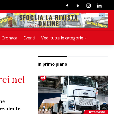
Facebook
Twitter
Instagram
Linkedin
Cronaca
Eventi
Vedi tutte le categorie
In primo piano
ci nel
che
residente