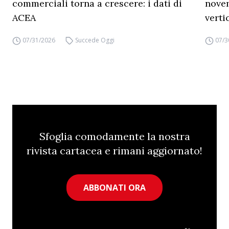
commerciali torna a crescere: i dati di
novem
ACEA
verti
07/31/2026
Succede Oggi
07/3
Sfoglia comodamente la nostra
rivista cartacea e rimani aggiornato!
ABBONATI ORA