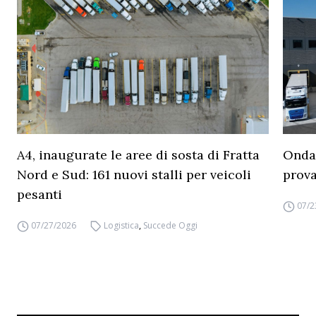
A4, inaugurate le aree di sosta di Fratta
Ondat
Nord e Sud: 161 nuovi stalli per veicoli
prova
pesanti
07/2
07/27/2026
Logistica
,
Succede Oggi