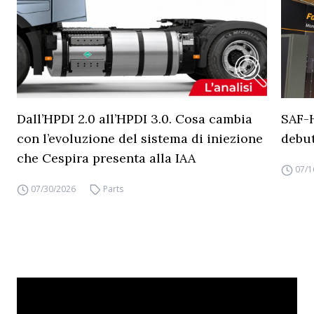
Dall’HPDI 2.0 all’HPDI 3.0. Cosa cambia
SAF-
con l’evoluzione del sistema di iniezione
debut
che Cespira presenta alla IAA
07/1
07/30/2026
Parts