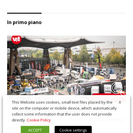
In primo piano
X
This Website uses cookies, small text files placed by the
site on the computer or mobile device, which automatically
IAA Transportation 2026: record di
collect some information that the user does not provide
costruttori, ritorni eccellenti e la sfida cinese
directly.
Cookie Policy
entra nel vivo
ACCEPT
Cookie settings