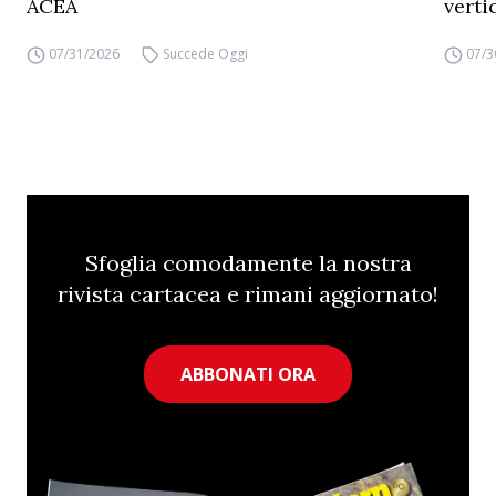
ACEA
verti
07/31/2026
Succede Oggi
07/3
Sfoglia comodamente la nostra
rivista cartacea e rimani aggiornato!
ABBONATI ORA