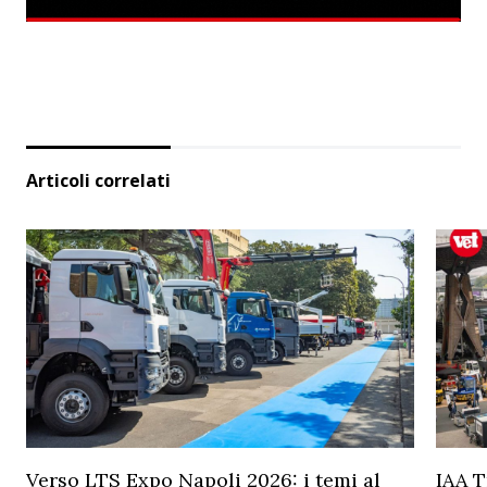
Articoli correlati
Verso LTS Expo Napoli 2026: i temi al
IAA T