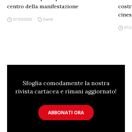
centro della manifestazione
costr
cines
07/30/2026
Eventi
07/2
Sfoglia comodamente la nostra
rivista cartacea e rimani aggiornato!
ABBONATI ORA