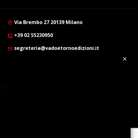
Via Brembo 27 20139 Milano
+39 02 55230950
segreteria@vadoetornoedizioni.it
Privacy Policy
Cookie Policy
Customer Privacy Policy
Facebook
Twitter
Instagram
Linkedin
© Copyright 2012 - 2026 | Vado e Torno Edizioni |
Tutti i diritti riservati | P.I. : 08514160152