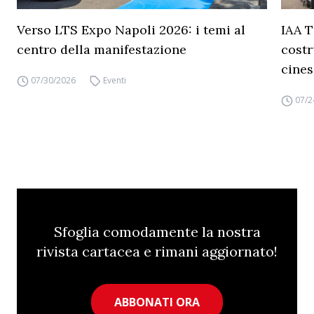
Verso LTS Expo Napoli 2026: i temi al
IAA T
centro della manifestazione
costr
cines
07/30/2026
Eventi
07/2
Sfoglia comodamente la nostra
rivista cartacea e rimani aggiornato!
ABBONATI ORA