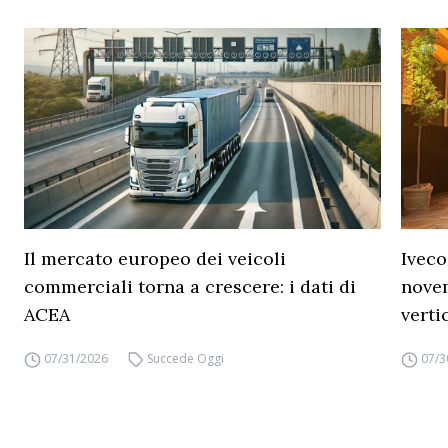
Il mercato europeo dei veicoli
Iveco
commerciali torna a crescere: i dati di
novem
ACEA
verti
07/31/2026
Succede Oggi
07/3