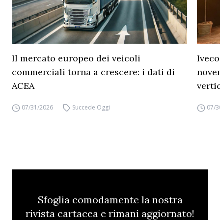
Il mercato europeo dei veicoli
Iveco
commerciali torna a crescere: i dati di
novem
ACEA
verti
07/31/2026
Succede Oggi
07/3
Sfoglia comodamente la nostra
rivista cartacea e rimani aggiornato!