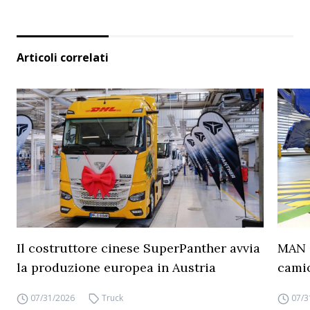
Articoli correlati
Il costruttore cinese SuperPanther avvia
MAN a
la produzione europea in Austria
camio
07/31/2026
Truck
07/3