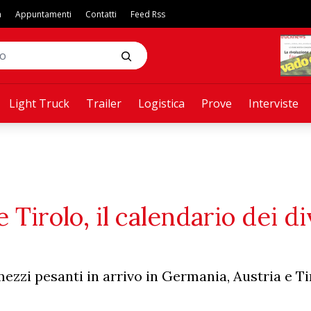
a
Appuntamenti
Contatti
Feed Rss
Light Truck
Trailer
Logistica
Prove
Interviste
Tirolo, il calendario dei di
mezzi pesanti in arrivo in Germania, Austria e Ti