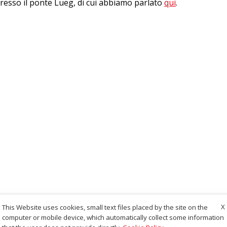
presso il ponte Lueg, di cui abbiamo parlato
qui
.
X
This Website uses cookies, small text files placed by the site on the
computer or mobile device, which automatically collect some information