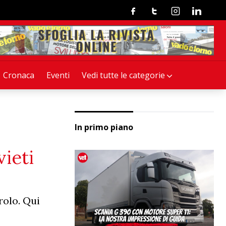
Facebook
Twitter
Instagram
Linkedin
Cronaca
Eventi
Vedi tutte le categorie
In primo piano
vieti
rolo. Qui