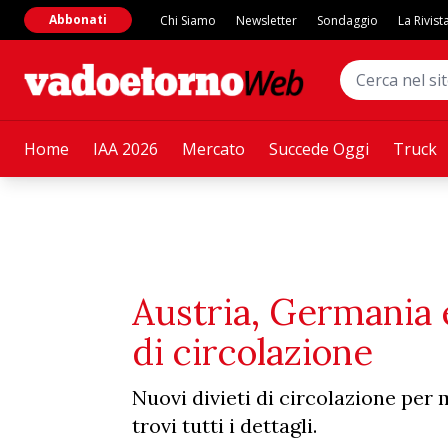
Abbonati
Chi Siamo
Newsletter
Sondaggio
La Rivist
Home
IAA 2026
Mercato
Succede Oggi
Truck
Austria, Germania e 
di circolazione
Nuovi divieti di circolazione per 
trovi tutti i dettagli.