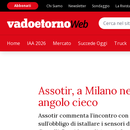
Abbonati
Chi Siamo
Newsletter
Sondaggio
La Rivist
Home
IAA 2026
Mercato
Succede Oggi
Truck
Assotir, a Milano n
angolo cieco
Assotir commenta l’incontro con 
sull’obbligo di istallare i sensor