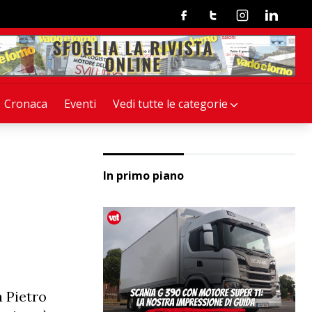
Facebook
Twitter
Instagram
Linkedin
Cronaca
Eventi
Vedi tutte le categorie
In primo piano
a Pietro