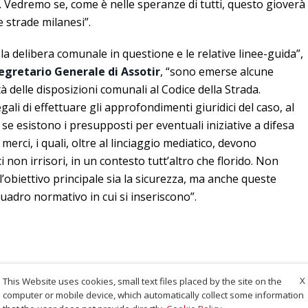
 Vedremo se, come è nelle speranze di tutti, questo gioverà
e strade milanesi”.
a delibera comunale in questione e le relative linee-guida”,
egretario Generale di Assotir
, “sono emerse alcune
à delle disposizioni comunali al Codice della Strada.
gali di effettuare gli approfondimenti giuridici del caso, al
se esistono i presupposti per eventuali iniziative a difesa
merci, i quali, oltre al linciaggio mediatico, devono
non irrisori, in un contesto tutt’altro che florido. Non
’obiettivo principale sia la sicurezza, ma anche queste
uadro normativo in cui si inseriscono”.
X
This Website uses cookies, small text files placed by the site on the
computer or mobile device, which automatically collect some information