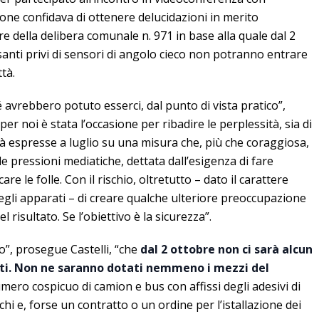
ione confidava di ottenere delucidazioni in merito
re della delibera comunale n. 971 in base alla quale dal 2
anti privi di sensori di angolo cieco non potranno entrare
ttà.
avrebbero potuto esserci, dal punto di vista pratico”,
per noi è stata l’occasione per ribadire le perplessità, sia di
ià espresse a luglio su una misura che, più che coraggiosa,
le pressioni mediatiche, dettata dall’esigenza di fare
e le folle. Con il rischio, oltretutto – dato il carattere
 degli apparati – di creare qualche ulteriore preoccupazione
l risultato. Se l’obiettivo è la sicurezza”.
o”, prosegue Castelli, “che
dal 2 ottobre non ci sarà alcun
llati. Non ne saranno dotati nemmeno i mezzi del
ero cospicuo di camion e bus con affissi degli adesivi di
hi e, forse un contratto o un ordine per l’istallazione dei