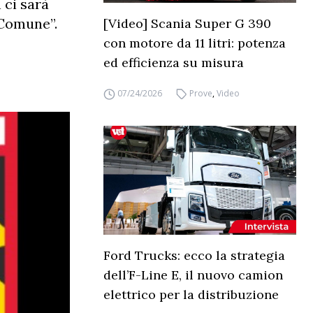
 ci sarà
 Comune”.
[Video] Scania Super G 390
con motore da 11 litri: potenza
ed efficienza su misura
07/24/2026
Prove
,
Video
Ford Trucks: ecco la strategia
dell’F-Line E, il nuovo camion
elettrico per la distribuzione