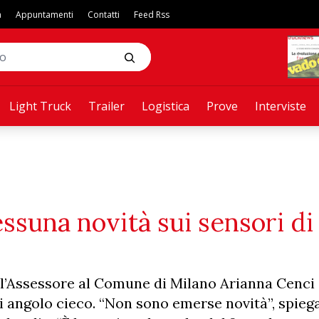
a
Appuntamenti
Contatti
Feed Rss
Light Truck
Trailer
Logistica
Prove
Interviste
essuna novità sui sensori di
l’Assessore al Comune di Milano Arianna Cenci
i di angolo cieco. “Non sono emerse novità”, spieg