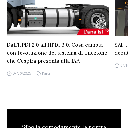
Dall’HPDI 2.0 all’HPDI 3.0. Cosa cambia
SAF-
con l’evoluzione del sistema di iniezione
debut
che Cespira presenta alla IAA
07/1
07/30/2026
Parts
Sfoglia comodamente la nostra