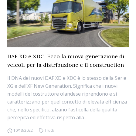
DAF XD e XDC. Ecco la nuova generazione di
veicoli per la distribuzione e il construction
Il DNA dei nuovi DAF XD e XDC è lo stesso della Serie
XG e dell’XF New Generation. Significa che i nuovi
modelli del costruttore olandese riprendono e si
caratterizzano per quel concetto di elevata efficienza
che, nello specifico, alzano l’asticella della qualità
percepita ed effettiva rispetto alla...
10/13/2022
Truck