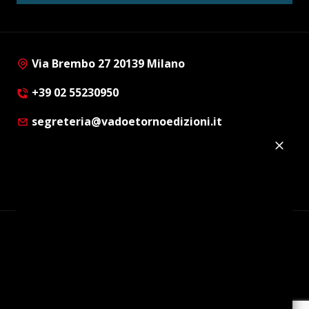
Via Brembo 27 20139 Milano
+39 02 55230950
segreteria@vadoetornoedizioni.it
Privacy Policy
Cookie Policy
Customer Privacy Policy
Facebook
Twitter
Instagram
Linkedin
© Copyright 2012 - 2026 | Vado e Torno Edizioni |