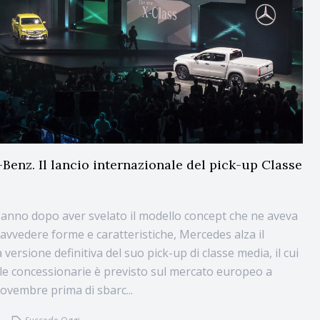
Benz. Il lancio internazionale del pick-up Classe
anno dopo aver svelato il modello concept che ne aveva
ravvedere forme e caratteristiche, Mercedes alza il
a versione definitiva del suo pick-up di classe media, il cui
le concessionarie è previsto sul mercato europeo a
novembre prima di sbarc...