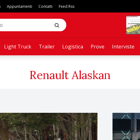
a
Appuntamenti
Contatti
Feed Rss
Light Truck
Trailer
Logistica
Prove
Interviste
Renault Alaskan