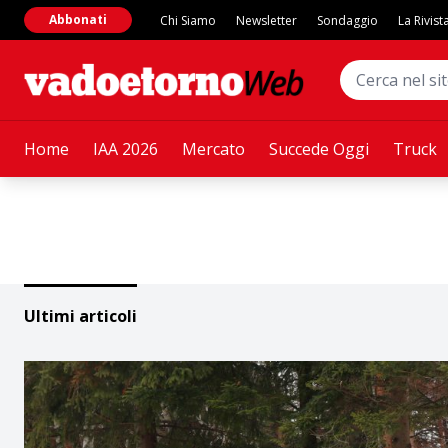
Abbonati
Chi Siamo
Newsletter
Sondaggio
La Rivist
Home
IAA 2026
Mercato
Succede Oggi
Truck
Ultimi articoli