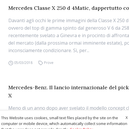
Mercedes Classe X 250 d 4Matic, dappertutto c
Davanti agli occhi le prime immagini della Classe X 250 d
ovvero del top di gamma spinto dal generoso V 6 da 258 
recentemente svelato a Ginevra e in procinto di affrontar
del mercato (dalla prossima ormai imminente estate), 
inconsciamente condizionare. Sì, per...
05/03/2018
Prove
Mercedes-Benz. Il lancio internazionale del pic
X
Meno di un anno dopo aver svelato il modello concept 
lasciato intravvedere forme e caratteristiche, Mercedes a
X
This Website uses cookies, small text files placed by the site on the
sulla versione definitiva del suo pick-up di classe media, 
computer or mobile device, which automatically collect some information