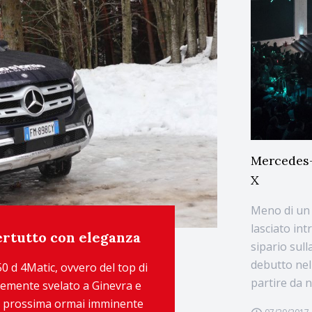
Mercedes-
X
Meno di un 
lasciato int
ertutto con eleganza
sipario sull
debutto nel
50 d 4Matic, ovvero del top di
partire da 
temente svelato a Ginevra e
lla prossima ormai imminente