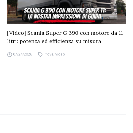
[Video] Scania Super G 390 con motore da 11
litri: potenza ed efficienza su misura
07/24/2026
Prove
,
Video