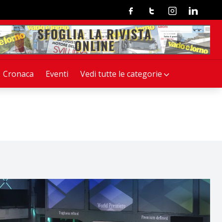
Facebook
Twitter
Instagram
Linkedin
Cronaca
Eventi
Vedi tutte le categorie