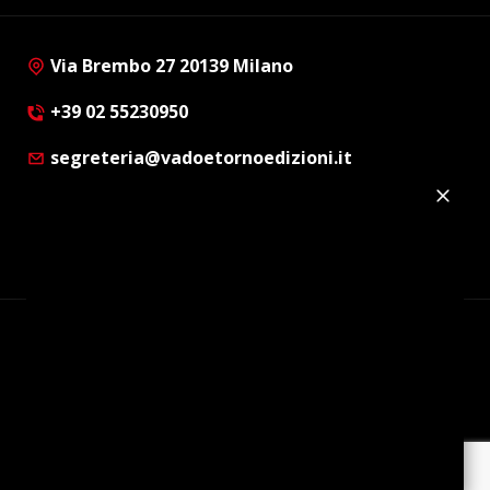
Via Brembo 27 20139 Milano
+39 02 55230950
segreteria@vadoetornoedizioni.it
Privacy Policy
Cookie Policy
Customer Privacy Policy
Facebook
Twitter
Instagram
Linkedin
© Copyright 2012 - 2026 | Vado e Torno Edizioni |
Tutti i diritti riservati | P.I. : 08514160152