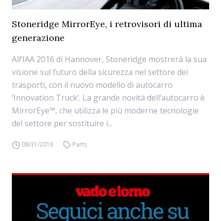
Stoneridge MirrorEye, i retrovisori di ultima
generazione
All’IAA 2016 di Hannover, Stoneridge mostrerà la sua
visione sul futuro della sicurezza nel settore dei
trasporti, con il nuovo modello di autocarro
‘Innovation Truck’. La grande novità dell’autocarro è
MirrorEye™, che utilizza le più moderne tecnologie
del settore per sostituire i...
08/31/2016
Parts