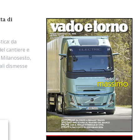
ita di
tica: da
el cantiere e
i Milanosesto,
iali dismesse