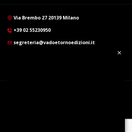
Via Brembo 27 20139 Milano
+39 02 55230950
segreteria@vadoetornoedizioni.it
Privacy Policy
Cookie Policy
Customer Privacy Policy
Facebook
Twitter
Instagram
Linkedin
© Copyright 2012 - 2026 | Vado e Torno Edizioni |
Tutti i diritti riservati | P.I. : 08514160152