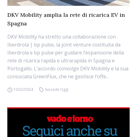
DKV Mobility amplia la rete di ricarica EV in
Spagna
DKV Mobility ha stretto una collaborazione con
Iberdrola | bp pulse, la joint venture costituita da
Iberdrola e bp pulse per guidare l’espansione della
rete di ricarica rapida e ultrarapida in Spagna e
Portogallo. L’accordo coinvolge DKV Mobility e la sua
consociata GreenFlux, che ne gestisce l’offe...
10/22/2024
Succede Oggi