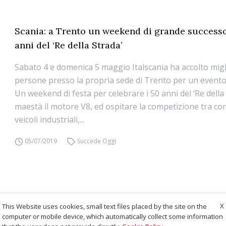
Scania: a Trento un weekend di grande successo
anni del ‘Re della Strada’
Sabato 4 e domenica 5 maggio Italscania ha accolto migli
persone presso la propria sede di Trento per un event
Un weekend di festa per celebrare i 50 anni del ‘Re della
maestà il motore V8, ed ospitare la competizione tra co
veicoli industriali,...
05/07/2019
Succede Oggi
X
This Website uses cookies, small text files placed by the site on the
computer or mobile device, which automatically collect some information