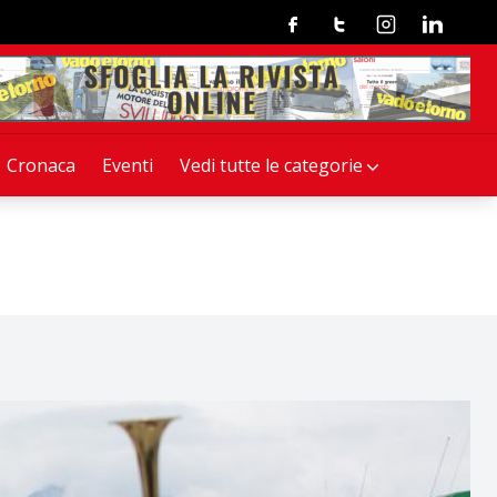
Facebook
Twitter
Instagram
Linkedin
Cronaca
Eventi
Vedi tutte le categorie