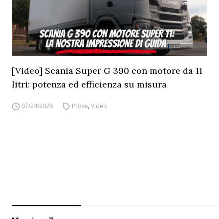
[Video] Scania Super G 390 con motore da 11
litri: potenza ed efficienza su misura
07/24/2026
Prove
,
Video