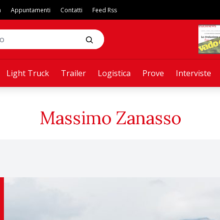
a
Appuntamenti
Contatti
Feed Rss
Light Truck
Trailer
Logistica
Prove
Interviste
Massimo Zanasso