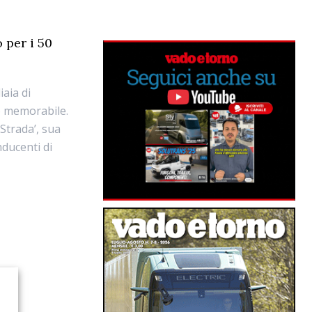
 per i 50
aia di
o memorabile.
 Strada’, sua
nducenti di