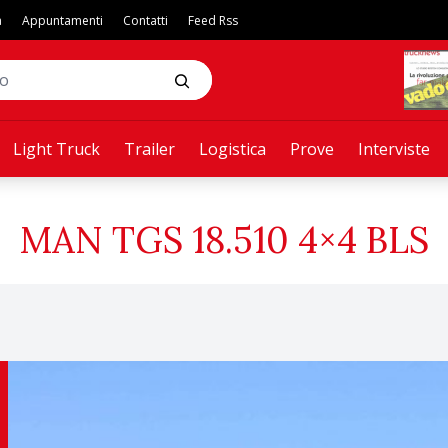
a
Appuntamenti
Contatti
Feed Rss
Light Truck
Trailer
Logistica
Prove
Interviste
MAN TGS 18.510 4×4 BLS