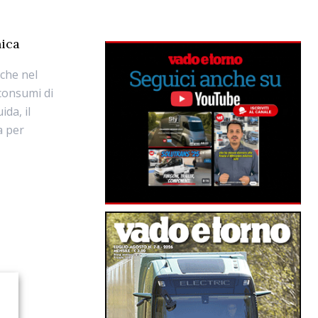
nica
nche nel
 consumi di
da, il
a per