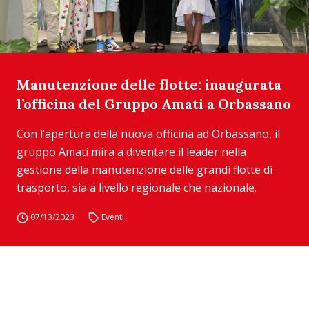
Manutenzione delle flotte: inaugurata
l’officina del Gruppo Amati a Orbassano
Con l’apertura della nuova officina ad Orbassano, il
gruppo Amati mira a diventare il leader nella
gestione della manutenzione delle grandi flotte di
trasporto, sia a livello regionale che nazionale.
07/13/2023
Eventi