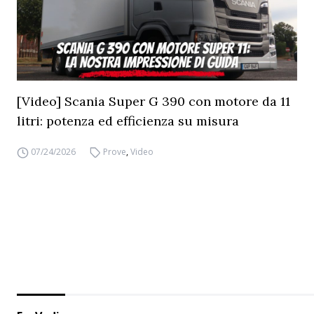
[Video] Scania Super G 390 con motore da 11
litri: potenza ed efficienza su misura
07/24/2026
Prove
,
Video