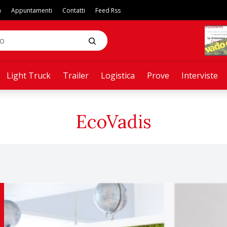
a
Appuntamenti
Contatti
Feed Rss
Light Truck
Trailer
Logistica
Prove
Interviste
EcoVadis