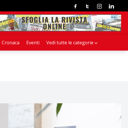
Facebook
Twitter
Instagram
Linkedin
Cronaca
Eventi
Vedi tutte le categorie