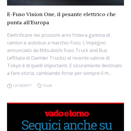
E-Fuso Vision One, il pesante elettrico che
punta all’Europa
Elettrificare nei prossimi anni l’intera gamma di
camion e autobus a marchio Fuso. L’impegno
annunciato da Mitsubishi Fuso Truck and Bus
(affiliata di Daimler Trucks) al recente salone di
Tokyo è di quelli importanti. E sicuramente destinato
a fare storia, cambiando forse per sempre il m...
12/18/2017
Truck