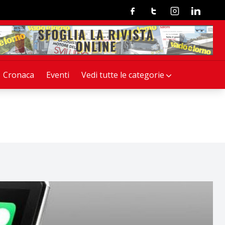
Facebook
Twitter
Instagram
Linkedin
Cronaca
Eventi
Vedi tutte le categorie