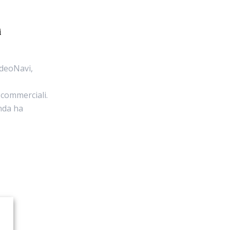
i
ideoNavi,
 commerciali.
enda ha