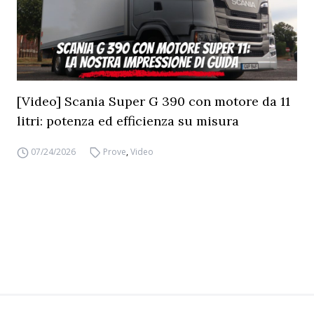
[Video] Scania Super G 390 con motore da 11
litri: potenza ed efficienza su misura
07/24/2026
Prove
,
Video