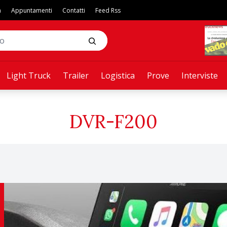
a
Appuntamenti
Contatti
Feed Rss
Light Truck
Trailer
Logistica
Prove
Interviste
DVR-F200