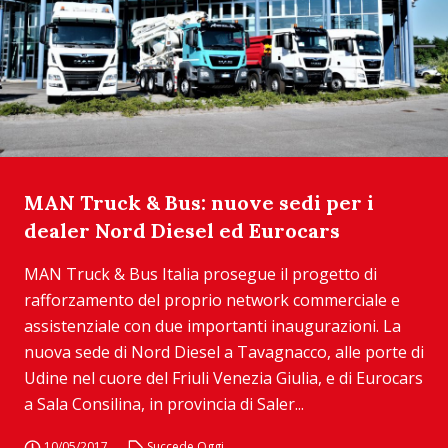
MAN Truck & Bus: nuove sedi per i
dealer Nord Diesel ed Eurocars
MAN Truck & Bus Italia prosegue il progetto di
rafforzamento del proprio network commerciale e
assistenziale con due importanti inaugurazioni. La
nuova sede di Nord Diesel a Tavagnacco, alle porte di
Udine nel cuore del Friuli Venezia Giulia, e di Eurocars
a Sala Consilina, in provincia di Saler...
10/05/2017
Succede Oggi