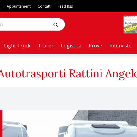
a
Appuntamenti
Contatti
Feed Rss
Light Truck
Trailer
Logistica
Prove
Interviste
Autotrasporti Rattini Angel