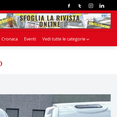
Facebook
Twitter
Instagram
Linkedin
Cronaca
Eventi
Vedi tutte le categorie
o