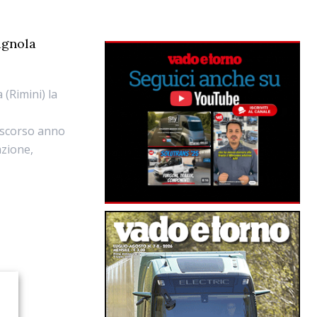
agnola
 (Rimini) la
 scorso anno
azione,