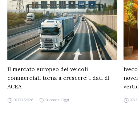
Il mercato europeo dei veicoli
Iveco
commerciali torna a crescere: i dati di
novem
ACEA
verti
07/31/2026
Succede Oggi
07/3