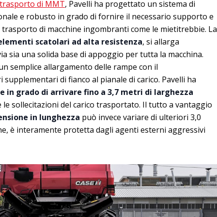
 trasporto di MMT
, Pavelli ha progettato un sistema di
onale e robusto in grado di fornire il necessario supporto e
el trasporto di macchine ingombranti come le mietitrebbie. La
elementi scatolari ad alta resistenza
, si allarga
ia sia una solida base di appoggio per tutta la macchina.
 un semplice allargamento delle rampe con il
 supplementari di fianco al pianale di carico. Pavelli ha
e in grado di arrivare fino a 3,7 metri di larghezza
e sollecitazioni del carico trasportato. Il tutto a vantaggio
ensione in lunghezza
può invece variare di ulteriori 3,0
ine, è interamente protetta dagli agenti esterni aggressivi