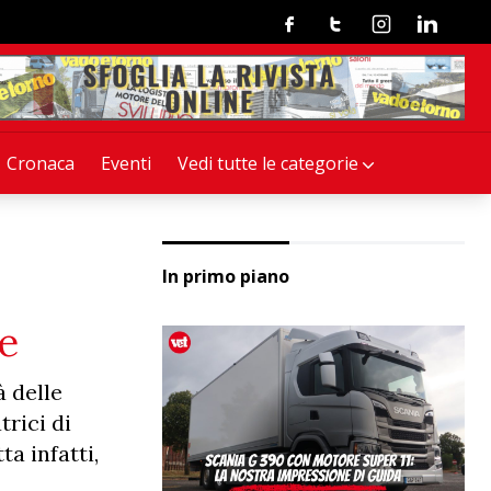
Facebook
Twitter
Instagram
Linkedin
Cronaca
Eventi
Vedi tutte le categorie
In primo piano
ie
à delle
trici di
a infatti,