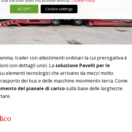
that the user does not provide directly.
Cookie Policy
ACCEPT
Cookie settings
mma, trailer con allestimenti ordinari la cui prerogativa è
ioni con dettagli unici. La
soluzione Pavelli per le
 su elementi tecnologici che arrivano da mezzi molto
il trasporto dei bus e delle macchine movimento terra. Come
amento del pianale di carico
sulla base delle larghezze
tare.
lico