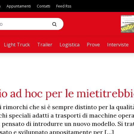
a
Appuntamenti
Contatti
Feed Rss
Light Truck
Trailer
Logistica
Prove
Interviste
io ad hoc per le mietitrebb
i rimorchi che si è sempre distinto per la qualit
hi speciali adatti a trasporti di macchine opera
a pensato di introdurre un nuovo modello. Si tratt
nsato e sviluppato appositamente per […]