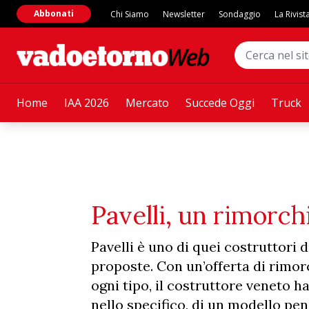
Abbonati
Chi Siamo
Newsletter
Sondaggio
La Rivist
Home
IAA 2026
Mercato
Succede Oggi
Truck
Pavelli, un rimorch
Pavelli è uno di quei costruttori d
proposte. Con un’offerta di rimorc
ogni tipo, il costruttore veneto h
nello specifico, di un modello pe