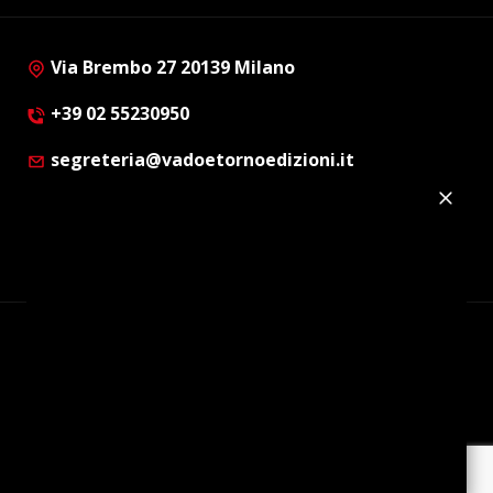
Via Brembo 27 20139 Milano
+39 02 55230950
segreteria@vadoetornoedizioni.it
Privacy Policy
Cookie Policy
Customer Privacy Policy
Facebook
Twitter
Instagram
Linkedin
© Copyright 2012 - 2026 | Vado e Torno Edizioni |
Tutti i diritti riservati | P.I. : 08514160152