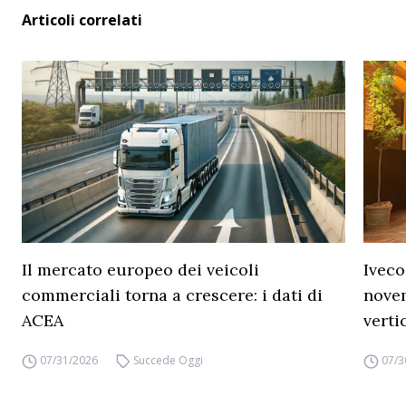
Articoli correlati
Il mercato europeo dei veicoli
Iveco
commerciali torna a crescere: i dati di
novem
ACEA
verti
07/31/2026
Succede Oggi
07/3